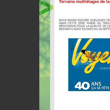
Terrains multiétages de l
NOUS AVONS ENCORE QUELQUES TERRA
DANS CETTE 1ERE PHASE DU TRÈS
RÉPUTATION POUR LA QUALITÉ DE L
RESTANTS SONT EN DATE DU 26 SEPT