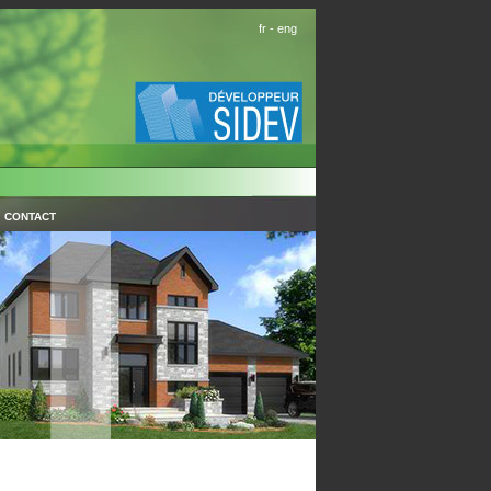
fr
-
eng
CONTACT